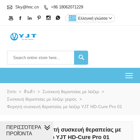

Sky@hnc.cn
+86 18062071229







Ελληνική γλώσσα


To
Σπίτι
>
สินค้า
>
Συσκευή θεραπείας με λέιζερ
>
Συσκευή θεραπείας με λέιζερ χειρός
>
Φορητή συσκευή θεραπείας με λέιζερ YJT HD-Cure Pro 01
ΠΕΡΙΣΣΌΤΕΡΑ
Φορητή συσκευή θεραπείας με
ΠΡΟΪΌΝΤΑ
λέιζερ YJT HD-Cure Pro 01