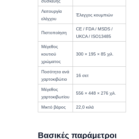
συσκευής
Λειτουργία
Έλεγχος κουμπιών
ελέγχου
CE / FDA / MSDS /
Πιστοποίηση
UKCA / ISO13485
Μέγεθος
κουτιού
300 × 195 × 85 χιλ.
χρώματος
Ποσότητα ανά
16 σετ
χαρτοκιβώτιο
Μέγεθος
556 × 448 × 276 χιλ.
χαρτοκιβωτίου
Μικτό βάρος
22,0 κιλά
Βασικές παράμετροι