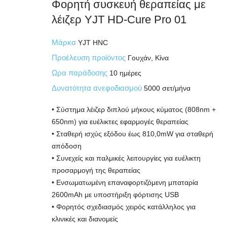
Φορητή συσκευή θεραπείας με
λέιζερ YJT HD-Cure Pro 01
Μάρκα
YJT HNC
Προέλευση προϊόντος
Γουχάν, Κίνα
Ωρα παράδοσης
10 ημέρες
Δυνατότητα ανεφοδιασμού
5000 σετ/μήνα
• Σύστημα λέιζερ διπλού μήκους κύματος (808nm +
650nm) για ευέλικτες εφαρμογές θεραπείας
• Σταθερή ισχύς εξόδου έως 810,0mW για σταθερή
απόδοση
• Συνεχείς και παλμικές λειτουργίες για ευέλικτη
προσαρμογή της θεραπείας
• Ενσωματωμένη επαναφορτιζόμενη μπαταρία
2600mAh με υποστήριξη φόρτισης USB
• Φορητός σχεδιασμός χειρός κατάλληλος για
κλινικές και διανομείς