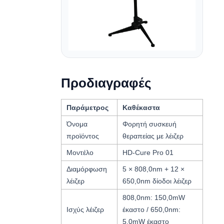
Προδιαγραφές
Παράμετρος
Καθέκαστα
Όνομα
Φορητή συσκευή
προϊόντος
θεραπείας με λέιζερ
Μοντέλο
HD-Cure Pro 01
Διαμόρφωση
5 × 808,0nm + 12 ×
λέιζερ
650,0nm δίοδοι λέιζερ
808,0nm: 150,0mW
Ισχύς λέιζερ
έκαστο / 650,0nm:
5,0mW έκαστο