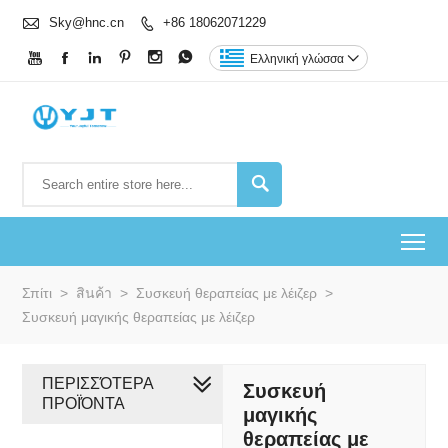

Sky@hnc.cn
+86 18062071229







Ελληνική γλώσσα


To
Σπίτι
>
สินค้า
>
Συσκευή θεραπείας με λέιζερ
>
Συσκευή μαγικής θεραπείας με λέιζερ
ΠΕΡΙΣΣΌΤΕΡΑ
Συσκευή
ΠΡΟΪΌΝΤΑ
μαγικής
θεραπείας με