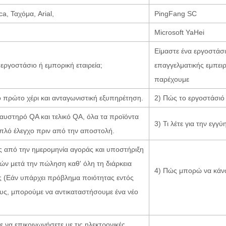
ica, Ταχόμα, Arial,
PingFang SC
Microsoft YaHei
Είμαστε ένα εργοστάσι
 εργοστάσιο ή εμπορική εταιρεία;
επαγγελματικής εμπει
παρέχουμε
ό πρώτο χέρι και ανταγωνιστική εξυπηρέτηση.
2) Πώς το εργοστάσιό 
αυστηρό QA και τελικό QA, όλα τα προϊόντα
3) Τι λέτε για την εγγ
πλό έλεγχο πριν από την αποστολή.
ς από την ημερομηνία αγοράς και υποστήριξη
ών μετά την πώληση καθ' όλη τη διάρκεια
4) Πώς μπορώ να κάνω
ς (Εάν υπάρχει πρόβλημα ποιότητας εντός
ους, μπορούμε να αντικαταστήσουμε ένα νέο
 να επικοινωνήσετε με τις ηλεκτρονικές