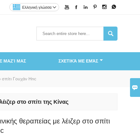






Ελληνική γλώσσα


Ε ΜΑΖΊ ΜΑΣ
ΣΧΕΤΙΚΆ ΜΕ ΕΜΆΣ
ο σπίτι Γουχάν Hnc

ιζερ στο σπίτι της Κίνας
νικής θεραπείας με λέιζερ στο σπίτι
nc