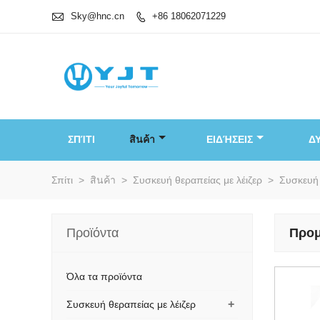

Sky@hnc.cn
+86 18062071229

ΣΠΊΤΙ
สินค้า
ΕΙΔΉΣΕΙΣ
Δ
Σπίτι
>
สินค้า
>
Συσκευή θεραπείας με λέιζερ
>
Συσκευή 
Προϊόντα
Προμ
Όλα τα προϊόντα
+
Συσκευή θεραπείας με λέιζερ