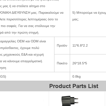
 μας ή να στείλετε αίτημα στο
ΟΝΙΚΗ ΔΙΕΥΘΥΝΣΗ μας. Παρακαλούμε να
5) Μπορούμε να έχου
λετε περισσότερες λεπτομέρειες όσο το
μας;
πιο σαφείς. Για να σας στείλουμε την
ά από την πρώτη στιγμή.
 παραγγελίες OEM και ODM είναι
Προϊόν
11*6.8*2.2
υπρόσδεκτες, έχουμε πολύ
υς μηχανικούς Ε&Α και ισχυρή
τα να κάνουμε επαγγελματική
Πακέτο
26*18.5*5
γηση
KGS)
0.8kg