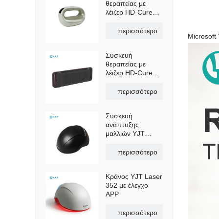
θεραπείας με
λέιζερ HD-Cure
Max, συσκευή
ανακούφισης
περισσότερο
Microsoft
πόνου και
αποκατάστασης
Συσκευή
εξαιρετικά μήκους
θεραπείας με
κύματος OEM
λέιζερ HD-Cure
Flex – Λέιζερ
χαμηλής στάθμης
περισσότερο
πολλαπλού
μήκους κύματος
Συσκευή
για ανακούφιση
ανάπτυξης
από τον πόνο και
μαλλιών YJT
ανάρρωση
Laser Helmet 552
περισσότερο
Κράνος YJT Laser
352 με έλεγχο
APP
περισσότερο