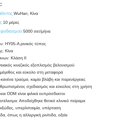
C
ϊόντος
WuHan, Κίνα
ης
10 μέρες
εφοδιασμού
5000 σετ/μήνα
υ: HY05-A ρινικός τύπος
ς: Κίνα
νων: Κλάση II
ειακός κινεζικός εξοπλισμός βελονισμού
μέγεθος και εύκολο στη μεταφορά
 κανένα τραύμα, καμία βλάβη και παρενέργειες
νθρωπισμένος σχεδιασμός και εύκολος στη χρήση
αι ODM είναι φιλικά ευπρόσδεκτοι
τέλεσμα: Αποδείχθηκε θετικό κλινικό πείραμα
εριξώδες, υπερλιπαιμία, υπέρταση
τιδα, όπως η αλλεργική ρινίτιδα, οξεία