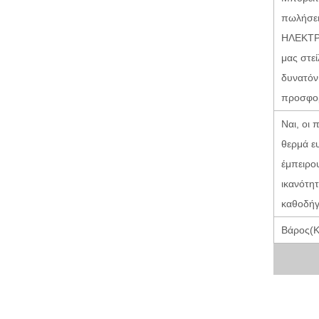
πωλήσεις
ΗΛΕΚΤΡ
μας στεί
δυνατόν 
προσφορ
Ναι, οι
θερμά ε
έμπειρο
ικανότη
καθοδή
Βάρος(