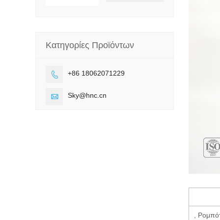
Κατηγορίες Προϊόντων
+86 18062071229

Sky@hnc.cn

, Ρομπό