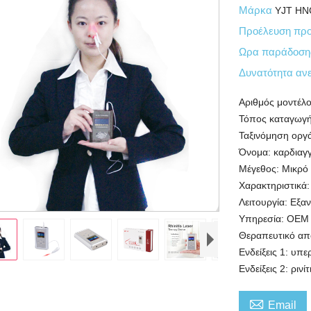
Μάρκα
YJT HN
Προέλευση προ
Ωρα παράδοσ
Δυνατότητα αν
Αριθμός μοντέλο
Τόπος καταγωγή
Ταξινόμηση οργά
Όνομα: καρδιαγγ
Μέγεθος: Μικρό 
Χαρακτηριστικά:
Λειτουργία: Εξα
Υπηρεσία: OEM κ
Θεραπευτικό απο
Ενδείξεις 1: υπ
Ενδείξεις 2: ρινί

Email