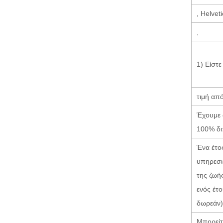
, Helvet
,
1) Είστε
τιμή απ
Έχουμε 
100% δι
Ένα έτο
υπηρεσι
της ζωή
ενός έτ
δωρεάν)
Μπορείτε