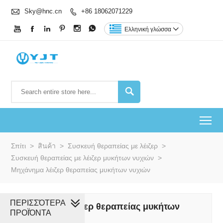

Sky@hnc.cn
+86 18062071229







Ελληνική γλώσσα


To
Σπίτι
>
สินค้า
>
Συσκευή θεραπείας με λέιζερ
>
Συσκευή θεραπείας με λέιζερ μυκήτων νυχιών
>
Μηχάνημα λέιζερ θεραπείας μυκήτων νυχιών
ΠΕΡΙΣΣΌΤΕΡΑ
Μηχάνημα λέιζερ θεραπείας μυκήτων
ΠΡΟΪΌΝΤΑ
νυχιών