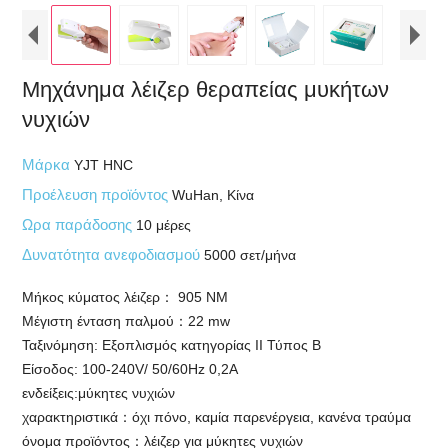
Μηχάνημα λέιζερ θεραπείας μυκήτων
νυχιών
Μάρκα
YJT HNC
Προέλευση προϊόντος
WuHan, Κίνα
Ωρα παράδοσης
10 μέρες
Δυνατότητα ανεφοδιασμού
5000 σετ/μήνα
Μήκος κύματος λέιζερ： 905 NM
Μέγιστη ένταση παλμού：22 mw
Ταξινόμηση: Εξοπλισμός κατηγορίας II Τύπος Β
Είσοδος: 100-240V/ 50/60Hz 0,2A
ενδείξεις:μύκητες νυχιών
χαρακτηριστικά：όχι πόνο, καμία παρενέργεια, κανένα τραύμα
όνομα προϊόντος：λέιζερ για μύκητες νυχιών