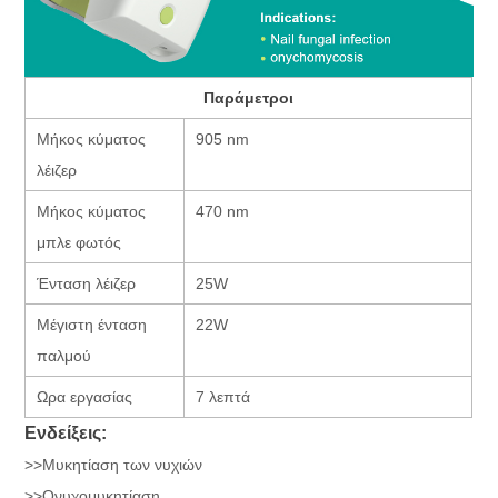
Παράμετροι
Μήκος κύματος
905 nm
λέιζερ
Μήκος κύματος
470 nm
μπλε φωτός
Ένταση λέιζερ
25W
Μέγιστη ένταση
22W
παλμού
Ωρα εργασίας
7 λεπτά
Ενδείξεις:
>>Μυκητίαση των νυχιών
>>Ονυχομυκητίαση