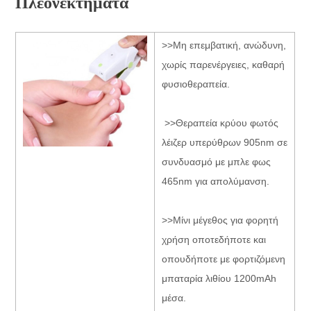
Πλεονεκτήματα
>>Μη επεμβατική, ανώδυνη,
χωρίς παρενέργειες, καθαρή
φυσιοθεραπεία.
>>Θεραπεία κρύου φωτός
λέιζερ υπερύθρων 905nm σε
συνδυασμό με μπλε φως
465nm για απολύμανση.
>>Μίνι μέγεθος για φορητή
χρήση οποτεδήποτε και
οπουδήποτε με φορτιζόμενη
μπαταρία λιθίου 1200mAh
μέσα.