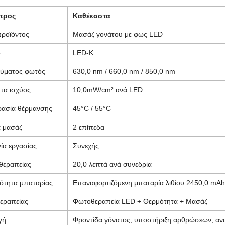
τρος
Καθέκαστα
ροϊόντος
Μασάζ γονάτου με φως LED
ο
LED-K
ύματος φωτός
630,0 nm / 660,0 nm / 850,0 nm
τα ισχύος
10,0mW/cm² ανά LED
ασία θέρμανσης
45°C / 55°C
 μασάζ
2 επίπεδα
γία εργασίας
Συνεχής
θεραπείας
20,0 λεπτά ανά συνεδρία
ότητα μπαταρίας
Επαναφορτιζόμενη μπαταρία λιθίου 2450,0 mAh
εραπείας
Φωτοθεραπεία LED + Θερμότητα + Μασάζ
γή
Φροντίδα γόνατος, υποστήριξη αρθρώσεων, αν