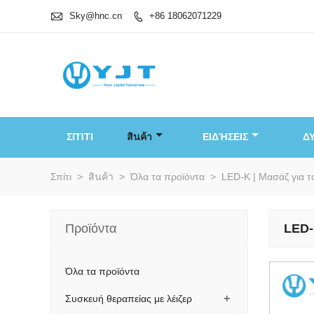

Sky@hnc.cn
+86 18062071229

ΣΠΊΤΙ
สินค้า
ΕΙΔΉΣΕΙΣ
Δ
Σπίτι
>
สินค้า
>
Όλα τα προϊόντα
>
LED-K | Μασάζ για 
Προϊόντα
LED-
Όλα τα προϊόντα
+
Συσκευή θεραπείας με λέιζερ