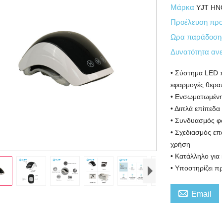
Μάρκα
YJT HN
Προέλευση προ
Ωρα παράδοσ
Δυνατότητα αν
• Σύστημα LED 
εφαρμογές θερα
• Ενσωματωμένη 
• Διπλά επίπεδα
• Συνδυασμός φ
• Σχεδιασμός επ
χρήση
• Κατάλληλο για
• Υποστηρίζει π

Email