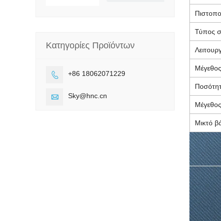
Πιστοπο
Τύπος 
Κατηγορίες Προϊόντων
Λειτουργ
Μέγεθος
+86 18062071229

Ποσότητ
Sky@hnc.cn

Μέγεθος
Μικτό β