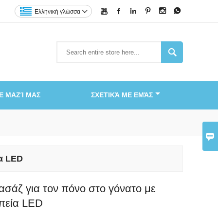






Ελληνική γλώσσα


Ε ΜΑΖΊ ΜΑΣ
ΣΧΕΤΙΚΆ ΜΕ ΕΜΆΣ

α LED
ασάζ για τον πόνο στο γόνατο με
πεία LED