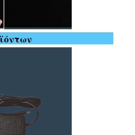
ϊόντων