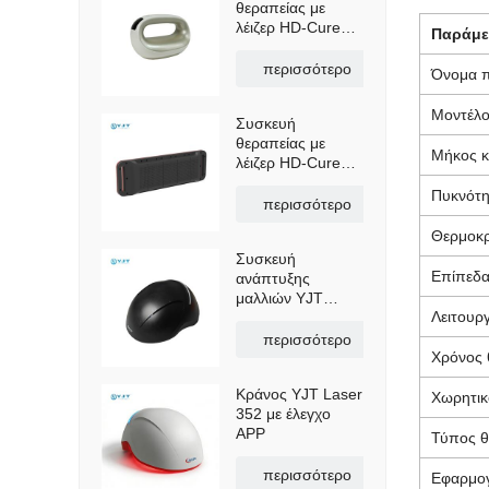
θεραπείας με
λέιζερ HD-Cure
Παράμε
Max, συσκευή
ανακούφισης
περισσότερο
Όνομα π
πόνου και
αποκατάστασης
Μοντέλ
Συσκευή
εξαιρετικά μήκους
θεραπείας με
κύματος OEM
Μήκος κ
λέιζερ HD-Cure
Flex – Λέιζερ
Πυκνότη
χαμηλής στάθμης
περισσότερο
πολλαπλού
Θερμοκρ
μήκους κύματος
Συσκευή
για ανακούφιση
Επίπεδα
ανάπτυξης
από τον πόνο και
μαλλιών YJT
ανάρρωση
Λειτουρ
Laser Helmet 552
περισσότερο
Χρόνος 
Κράνος YJT Laser
Χωρητικ
352 με έλεγχο
APP
Τύπος θ
περισσότερο
Εφαρμο