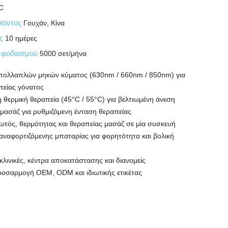
C
ϊόντος
Γουχάν, Κίνα
ης
10 ημέρες
εφοδιασμού
5000 σετ/μήνα
πολλαπλών μηκών κύματος (630nm / 660nm / 850nm) για
πείας γόνατος
θερμική θεραπεία (45°C / 55°C) για βελτιωμένη άνεση
 μασάζ για ρυθμιζόμενη ένταση θεραπείας
ωτός, θερμότητας και θεραπείας μασάζ σε μία συσκευή
αναφορτιζόμενης μπαταρίας για φορητότητα και βολική
 κλινικές, κέντρα αποκατάστασης και διανομείς
ροσαρμογή OEM, ODM και ιδιωτικής ετικέτας