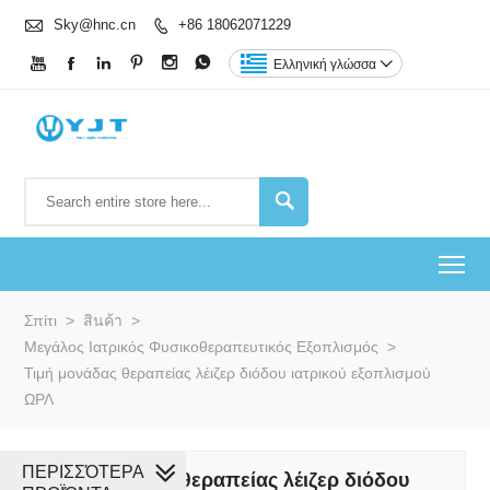

Sky@hnc.cn
+86 18062071229







Ελληνική γλώσσα


To
Σπίτι
>
สินค้า
>
Μεγάλος Ιατρικός Φυσικοθεραπευτικός Εξοπλισμός
>
Τιμή μονάδας θεραπείας λέιζερ διόδου ιατρικού εξοπλισμού
ΩΡΛ
ΠΕΡΙΣΣΌΤΕΡΑ
Τιμή μονάδας θεραπείας λέιζερ διόδου