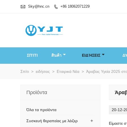

Sky@hnc.cn
+86 18062071229

ΣΠΊΤΙ
สินค้า
ΕΙΔΉΣΕΙΣ
Δ
Σπίτι
>
ειδήσεις
>
Εταιρικά Νέα
>
Άραβας Υγεία 2025 στ
Προϊόντα
Άραβ
Όλα τα προϊόντα
20-12-2
+
Συσκευή θεραπείας με λέιζερ
Είμαστε σ