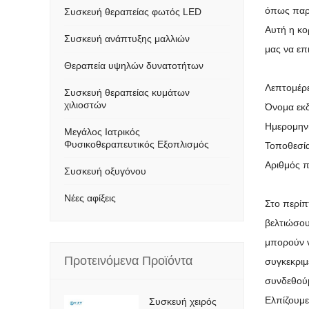
όπως παρ
Συσκευή θεραπείας φωτός LED
Αυτή η κο
Συσκευή ανάπτυξης μαλλιών
μας να επ
Θεραπεία υψηλών δυνατοτήτων
Λεπτομέρε
Συσκευή θεραπείας κυμάτων
χιλιοστών
Όνομα εκ
Ημερομηνί
Μεγάλος Ιατρικός
Φυσικοθεραπευτικός Εξοπλισμός
Τοποθεσία
Αριθμός π
Συσκευή οξυγόνου
Νέες αφίξεις
Στο περίπ
βελτιώσου
μπορούν ν
Προτεινόμενα Προϊόντα
συγκεκριμ
συνδεθούμ
Ελπίζουμε
Συσκευή χειρός