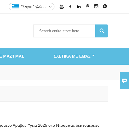






Ελληνική γλώσσα


Ε ΜΑΖΊ ΜΑΣ
ΣΧΕΤΙΚΆ ΜΕ ΕΜΆΣ

όμενο Άραβας Υγεία 2025 στο Ντουμπάι, λεπτομέρειες