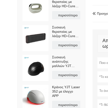
θεραπείας με
λέιζερ HD-Cure
Max, συσκευή
Προηγο

ανακούφισης
περισσότερο
πόνου και
αποκατάστασης
Συσκευή
εξαιρετικά μήκους
θεραπείας με
κύματος OEM
λέιζερ HD-Cure
Απ
Flex – Λέιζερ
χαμηλής στάθμης
περισσότερο
ω
πολλαπλού
μήκους κύματος
Συσκευή
για ανακούφιση
ανάπτυξης
από τον πόνο και
μαλλιών YJT
ανάρρωση
Laser Helmet 552
περισσότερο
Κράνος YJT Laser
352 με έλεγχο
APP
περισσότερο